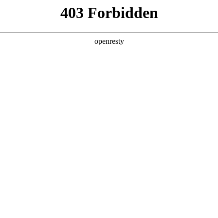
产品及服务
行业解决方案
合作伙伴
投资者关系
的用户或浏览者，z6com尊龙数码集团股份有限公司和/或其关联公司
根据下列条款授予。如果您不同意下列任何条款、请停止使用本网址。对于